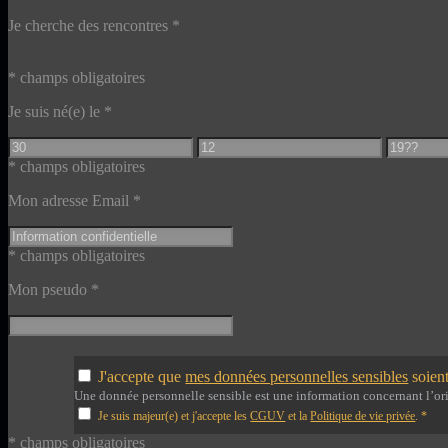
Je cherche des rencontres
*
* champs obligatoires
Je suis né(e) le
*
* champs obligatoires
Mon adresse Email
*
* champs obligatoires
Mon pseudo
*
J'accepte que
mes données personnelles sensibles
soient
Une donnée personnelle sensible est une information concernant l’orig
Je suis majeur(e) et j'accepte les
CGUV
et la
Politique de vie privée
.
*
* champs obligatoires