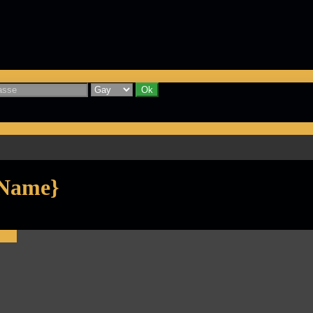
yName}